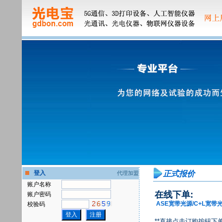
登入
正式报价
代理加盟
账户名称
在线下单:
账户密码
ASE宽带光源/C+L宽带
校验码
**
直接点击订购按钮下单