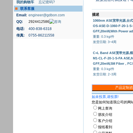
我的购物车
忘记密码?
联系客服
描述
Email:
engineer@gdbon.com
1060nm ASE宽带光源,台
QQ:
2924412586
OS-ASE-D-1060-F-20-1-S
电话:
400-838-6318
GFF,20mW,With Power ad
传真:
0755-86211558
重量: 0.3 kg/件
发货日期: 3~4周
C+L Band ASE宽带光源,模
M1-CL-F-20-1-S-FA ASE,
GFF,20mW,SM Fiber，FC
重量: 0.3 kg/件
发货日期: 2~3周
如未投票,请投票!
您是如何知道我公司的网
网上查询
朋友介绍
客户介绍
报纸看到