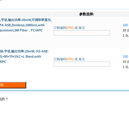
参数选择:
式,平坦,输出功率:20mW,可调和带显示,
-FA ASE,Desktop,1060nm,with
100
订购编码
(P/N)
或 备注
justment,SM Fiber，FC/APC
10 
1 台
块,平坦,输出功率:20mW, OS-ASE-
M1=90×70×19,C+L Band,with
100
订购编码
(P/N)
或 备注
/APC
10 
1 台
站的？